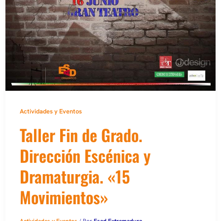
Actividades y Eventos
Taller Fin de Grado.
Dirección Escénica y
Dramaturgia. «15
Movimientos»
Actividades y Eventos
/ Por
Esad Extremadura