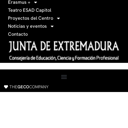
Erasmus +
-
m
Teatro ESAD Capitol
f
a
Proyectos del Centro
c
Noticias y eventos
e
Contacto
b
o
o
k
THE
GECO
COMPANY