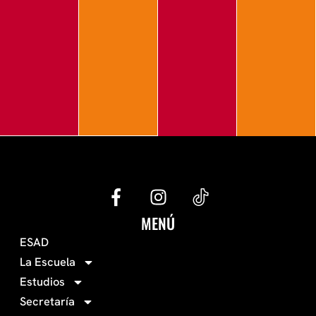
G
I
e
n
c
s
MENÚ
o
t
ESAD
-
a
La Escuela
0
g
Estudios
3
r
Secretaría
4
a