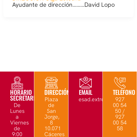
Ayudante de dirección………David Lopo
HORARIO
DIRECCIÓN
EMAIL
TELÉFONO
SECRETARÍA
Plaza
esad.extremadura@edu.
927
De
de
00 54
Lunes
San
50 /
a
Jorge,
927
Viernes
8
00 54
de
10.071
58
9:00
Cáceres