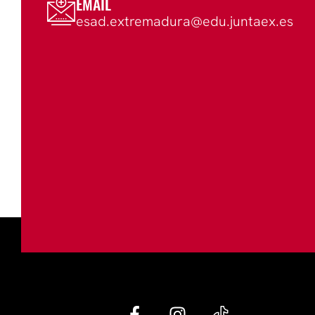
EMAIL
esad.extremadura@edu.juntaex.es
G
I