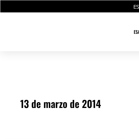
Ir
E
al
contenido
ES
13 de marzo de 2014