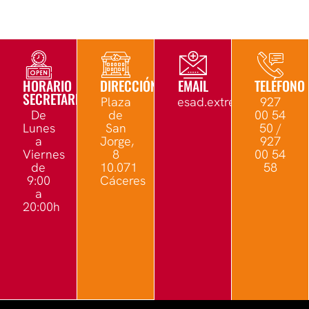
HORARIO
DIRECCIÓN
EMAIL
TELÉFONO
SECRETARÍA
Plaza
esad.extremadura@edu.
927
De
de
00 54
Lunes
San
50 /
a
Jorge,
927
Viernes
8
00 54
de
10.071
58
9:00
Cáceres
a
20:00h