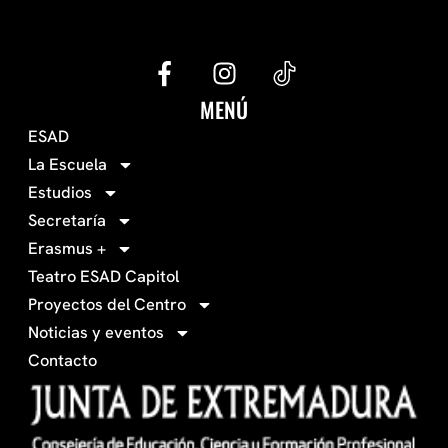
G
I
e
n
c
s
MENÚ
o
t
ESAD
-
a
La Escuela
0
g
Estudios
3
r
Secretaría
4
a
Erasmus +
-
m
Teatro ESAD Capitol
f
a
Proyectos del Centro
c
Noticias y eventos
e
Contacto
b
o
o