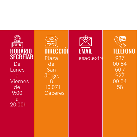
HORARIO
DIRECCIÓN
EMAIL
TELÉFONO
SECRETARÍA
Plaza
esad.extremadura@edu.
927
De
de
00 54
Lunes
San
50 /
a
Jorge,
927
Viernes
8
00 54
de
10.071
58
9:00
Cáceres
a
20:00h