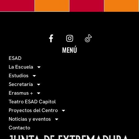
G
I
e
n
c
s
MENÚ
o
t
ESAD
-
a
La Escuela
0
g
Estudios
3
r
Secretaría
4
a
Erasmus +
-
m
Teatro ESAD Capitol
f
a
Proyectos del Centro
c
Noticias y eventos
e
Contacto
b